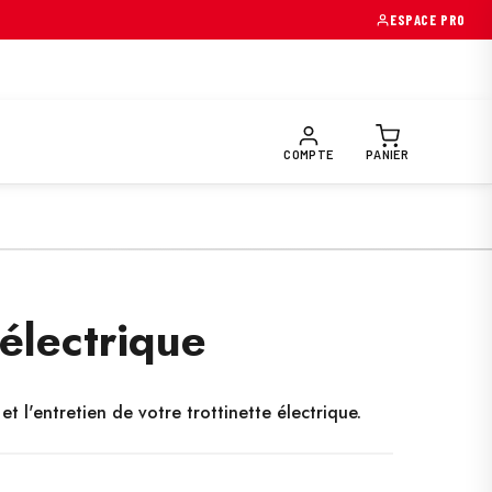
→
ESPACE PRO
OIRES & PIÈCES
EQUIPEMENTS PILOTE
PRÉPARATION FUNTR
COMPTE
PANIER
 électrique
 l'entretien de votre trottinette électrique.