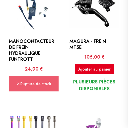
MANOCONTACTEUR
MAGURA - FREIN
DE FREIN
MT5E
HYDRAULIQUE
Prix
105,00 €
FUNTROTT
Prix
24,90 €
Ajouter au panier
PLUSIEURS PIÈCES
Rupture de stock
DISPONIBLES