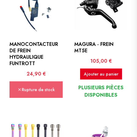
MANOCONTACTEUR
MAGURA - FREIN
DE FREIN
MT5E
HYDRAULIQUE
Prix
105,00 €
FUNTROTT
Prix
24,90 €
Ajouter au panier
PLUSIEURS PIÈCES
Rupture de stock
DISPONIBLES