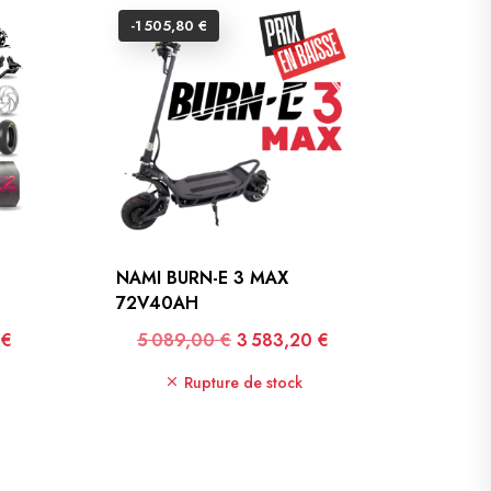
-1 505,80 €
NAMI BURN-E 3 MAX
72V40AH
Prix de base
Prix
 €
5 089,00 €
3 583,20 €
Rupture de stock