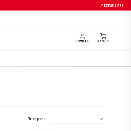
ESPACE PRO
OIRES & PIÈCES
EQUIPEMENTS PILOTE
PRÉPARATION FUNTR
COMPTE
PANIER
Trier par :