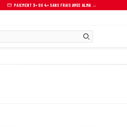
PAIEMENT
3×
OU
4×
SANS FRAIS
AVEC ALMA →
ES
SCOOTER ÉLECTRIQUE
AUTRES MOBILITÉS
ACCESS