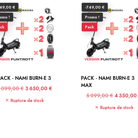
49,00 €
-749,00 €
omo !
Promo !
ck
Pack
PACK - NAMI BURN-E 3
PACK - NAMI BURN-E 3
MAX
rix de base
Prix
 099,00 €
3 650,00 €
Prix de base
Prix
5 099,00 €
4 350,00
Rupture de stock
Rupture de stock