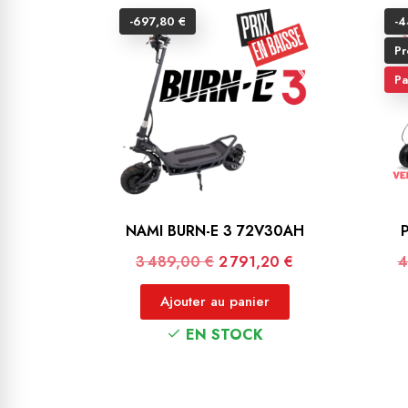
-697,80 €
-4
Pr
Pa
NAMI BURN-E 3 72V30AH
Prix de base
Prix
P
3 489,00 €
2 791,20 €
4
Ajouter au panier
EN STOCK