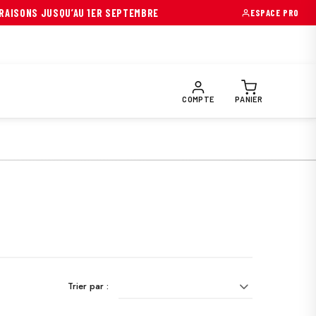
RAISONS JUSQU’AU 1ER SEPTEMBRE
ESPACE PRO
OIRES & PIÈCES
EQUIPEMENTS PILOTE
PRÉPARATION FUNTR
COMPTE
PANIER
Trier par :