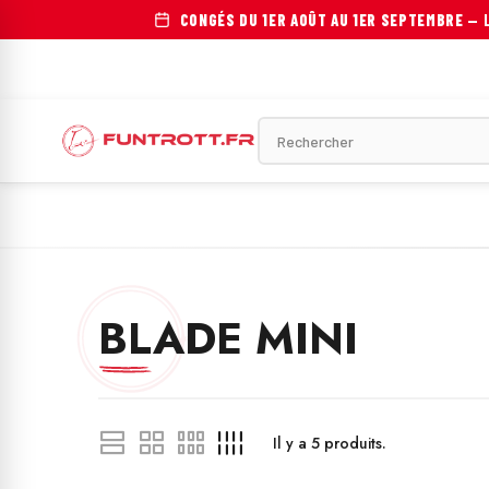
CONGÉS DU 1ER AOÛT AU 1ER SEPTEMBRE
— L
OTINETTE ÉLECTRIQUE
VÉLO ÉLECTRIQUE
MOTOS ÉLECTRIQU
BLADE MINI
Il y a
5
produits.