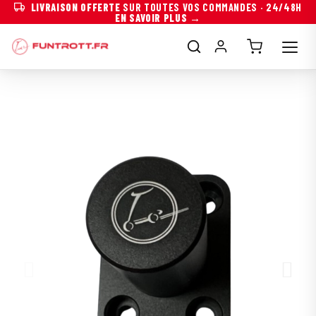
LIVRAISON OFFERTE
SUR TOUTES VOS COMMANDES · 24/48H
EN SAVOIR PLUS →