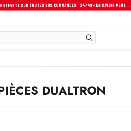
ON OFFERTE
PAIEMENT
SUR TOUTES VOS COMMANDES · 24/48H
3×
OU
4×
SANS FRAIS
AVEC ALMA →
EN SAVOIR PLUS 
ES
SCOOTER ÉLECTRIQUE
AUTRES MOBILITÉS
ACCESS
 PIÈCES DUALTRON