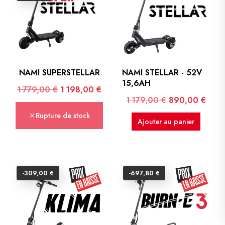
NAMI SUPERSTELLAR
NAMI STELLAR - 52V
15,6AH
Prix de base
Prix
1 779,00 €
1 198,00 €
Prix de base
Prix
1 179,00 €
890,00 €
Rupture de stock
Ajouter au panier
-309,00 €
-697,80 €