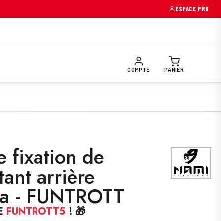
→
ESPACE PRO
OIRES & PIÈCES
EQUIPEMENTS PILOTE
PRÉPARATION FUNTR
COMPTE
PANIER
 fixation de
tant arrière
ma - FUNTROTT
E
FUNTROTT5
! 🎁