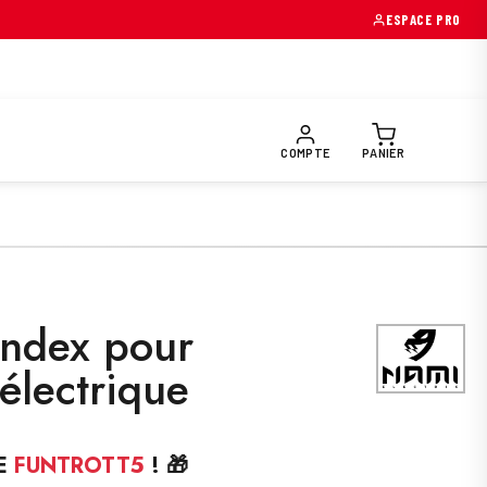
→
ESPACE PRO
OIRES & PIÈCES
EQUIPEMENTS PILOTE
PRÉPARATION FUNTR
COMPTE
PANIER
index pour
 électrique
E
FUNTROTT5
! 🎁