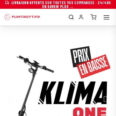
LIVRAISON OFFERTE
SUR TOUTES VOS COMMANDES · 24/48H
EN SAVOIR PLUS →