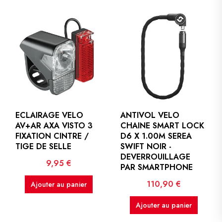
ECLAIRAGE VELO
ANTIVOL VELO
AV+AR AXA VISTO 3
CHAINE SMART LOCK
FIXATION CINTRE /
D6 X 1.00M SEREA
TIGE DE SELLE
SWIFT NOIR -
DEVERROUILLAGE
Prix
9,95 €
PAR SMARTPHONE
Prix
110,90 €
Ajouter au panier
Ajouter au panier