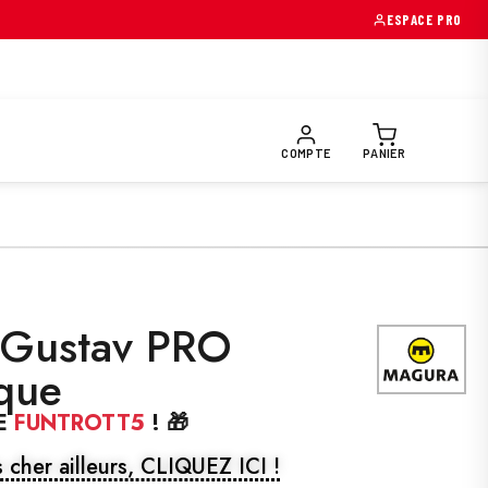
→
ESPACE PRO
OIRES & PIÈCES
EQUIPEMENTS PILOTE
PRÉPARATION FUNTR
COMPTE
PANIER
Gustav PRO
sque
E
FUNTROTT5
! 🎁
 cher ailleurs, CLIQUEZ ICI !