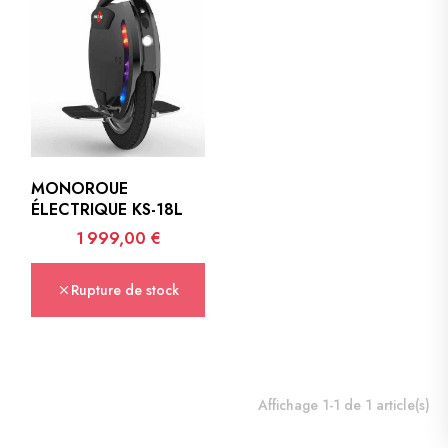
MONOROUE
ÉLECTRIQUE KS-18L
Prix
1 999,00 €
Rupture de stock
Affichage 1-1 de 1 article(s)