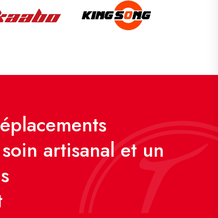
déplacements
soin artisanal et un
us
t