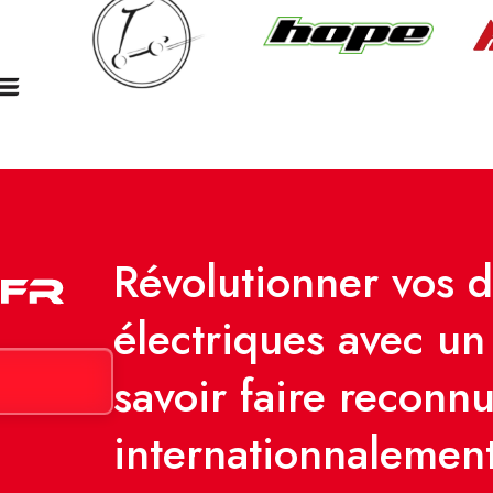
Révolutionner vos 
électriques avec un 
savoir faire reconn
internationnalemen