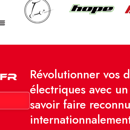
Révolutionner vos 
électriques avec un 
savoir faire reconn
internationnalemen