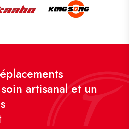
déplacements
soin artisanal et un
us
t