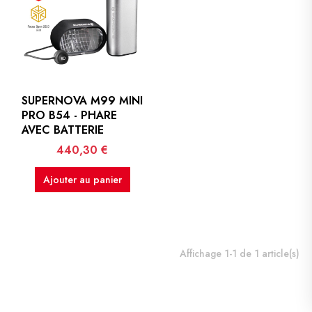
SUPERNOVA M99 MINI
PRO B54 - PHARE
AVEC BATTERIE
Prix
440,30 €
Ajouter au panier
Affichage 1-1 de 1 article(s)