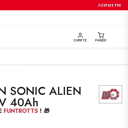
→
ESPACE PRO
OIRES & PIÈCES
EQUIPEMENTS PILOTE
PRÉPARATION FUNTR
COMPTE
PANIER
N SONIC ALIEN
2V 40Ah
E
FUNTROTT5
! 🎁